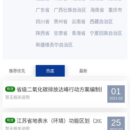
广东省
广西壮族自治区
海南省
重庆市
四川省
贵州省
云南省
西藏自治区
陕西省
甘肃省
青海省
宁夏回族自治区
新疆维吾尔自治区
推荐优先
热度
最新
01
省级二氧化碳排放达峰行动方案编制指南
有效
暂无相关说明
2021-02
25
江苏省地表水（环境）功能区划（2021－2030年
有效
暂无相关说明
2022-02