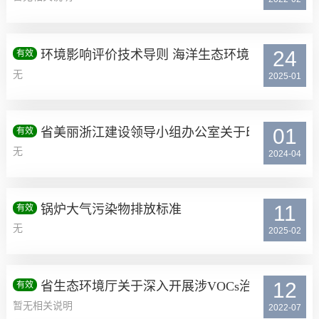
24
环境影响评价技术导则 海洋生态环境
有效
无
2025-01
01
省美丽浙江建设领导小组办公室关于印发 《浙江省
有效
无
2024-04
11
锅炉大气污染物排放标准
有效
无
2025-02
12
省生态环境厅关于深入开展涉VOCs治理重点工
有效
暂无相关说明
2022-07