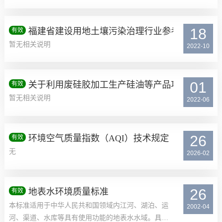
18
福建省建设用地土壤污染治理行业参考价
有效
暂无相关说明
2022-10
01
关于利用废硅胶加工生产硅油等产品项目行业类
有效
暂无相关说明
2022-06
26
环境空气质量指数（AQI）技术规定
有效
无
2026-02
26
地表水环境质量标准
有效
本标准适用于中华人民共和国领域内江河、湖泊、运
2002-04
河、渠道、水库等具有使用功能的地表水水域。具