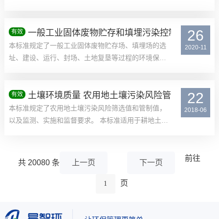
有...
26
一般工业固体废物贮存和填埋污染控制标准
有效
本标准规定了一般工业固体废物贮存场、填埋场的选
2020-11
址、建设、运行、封场、土地复垦等过程的环境保
护...
22
土壤环境质量 农用地土壤污染风险管控标准 （试
有效
本标准规定了农用地土壤污染风险筛选值和管制值，
2018-06
以及监测、实施和监督要求。 本标准适用于耕地土
壤...
前往
共
20080
条
上一页
下一页
页