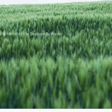
CP备18055521号-4
Designed By
Wanhu